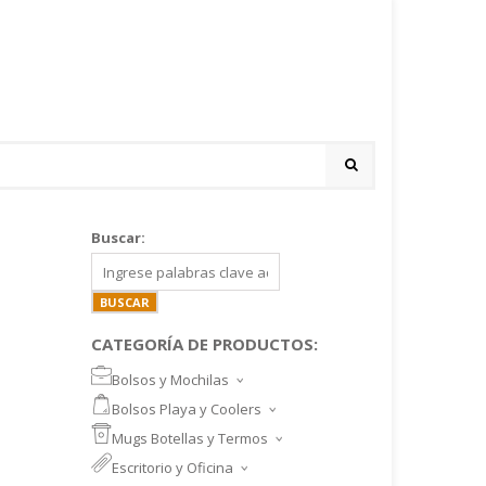
Buscar:
CATEGORÍA DE PRODUCTOS:
Bolsos y Mochilas
BOLSOS DEPORTIVOS Y VIAJE
Bolsos Playa y Coolers
MOCHILAS DEPORTIVAS
BOLSOS DE PLAYA
Mugs Botellas y Termos
MOCHILAS NOTEBOOK
COOLERS
MUGS
Escritorio y Oficina
MALETINES Y FUNDAS
MORRALES
TAZA DE VIDRIO
SET ESCRITORIO