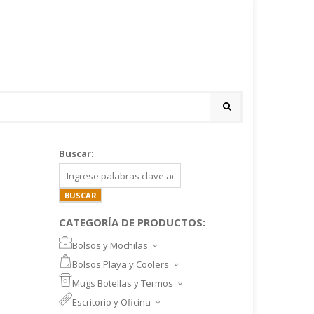
Buscar:
CATEGORÍA DE PRODUCTOS:
Bolsos y Mochilas
BOLSOS DEPORTIVOS Y VIAJE
Bolsos Playa y Coolers
MOCHILAS DEPORTIVAS
BOLSOS DE PLAYA
Mugs Botellas y Termos
MOCHILAS NOTEBOOK
COOLERS
MUGS
Escritorio y Oficina
MALETINES Y FUNDAS
MORRALES
TAZA DE VIDRIO
SET ESCRITORIO