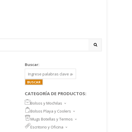
Buscar:
CATEGORÍA DE PRODUCTOS:
Bolsos y Mochilas
BOLSOS DEPORTIVOS Y VIAJE
Bolsos Playa y Coolers
MOCHILAS DEPORTIVAS
BOLSOS DE PLAYA
Mugs Botellas y Termos
MOCHILAS NOTEBOOK
COOLERS
MUGS
Escritorio y Oficina
MALETINES Y FUNDAS
MORRALES
TAZA DE VIDRIO
SET ESCRITORIO