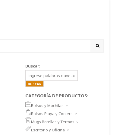
Buscar:
CATEGORÍA DE PRODUCTOS:
Bolsos y Mochilas
BOLSOS DEPORTIVOS Y VIAJE
Bolsos Playa y Coolers
MOCHILAS DEPORTIVAS
BOLSOS DE PLAYA
Mugs Botellas y Termos
MOCHILAS NOTEBOOK
COOLERS
MUGS
Escritorio y Oficina
MALETINES Y FUNDAS
MORRALES
TAZA DE VIDRIO
SET ESCRITORIO