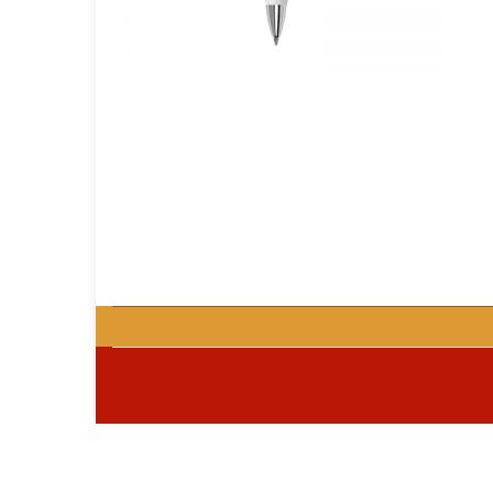
GOURMET Y BBQ
TIEMPO LIBRE Y VIAJE
ACCESORIOS AUTO
GALVANOS Y MEDALLAS