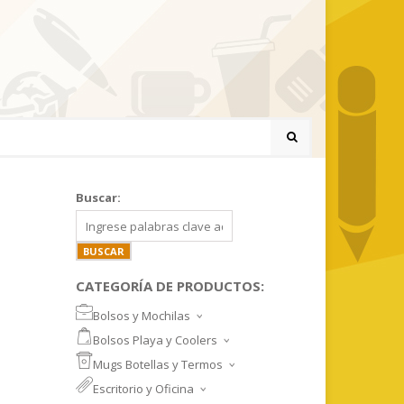
Buscar:
CATEGORÍA DE PRODUCTOS:
Bolsos y Mochilas
BOLSOS DEPORTIVOS Y VIAJE
Bolsos Playa y Coolers
MOCHILAS DEPORTIVAS
BOLSOS DE PLAYA
Mugs Botellas y Termos
MOCHILAS NOTEBOOK
COOLERS
MUGS
Escritorio y Oficina
MALETINES Y FUNDAS
MORRALES
TAZA DE VIDRIO
SET ESCRITORIO