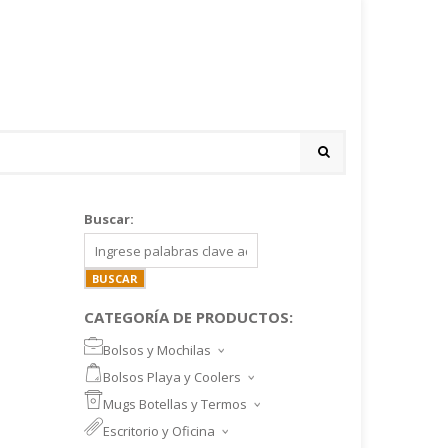
Buscar:
CATEGORÍA DE PRODUCTOS:
Bolsos y Mochilas
BOLSOS DEPORTIVOS Y VIAJE
Bolsos Playa y Coolers
MOCHILAS DEPORTIVAS
BOLSOS DE PLAYA
Mugs Botellas y Termos
MOCHILAS NOTEBOOK
COOLERS
MUGS
Escritorio y Oficina
MALETINES Y FUNDAS
MORRALES
TAZA DE VIDRIO
SET ESCRITORIO