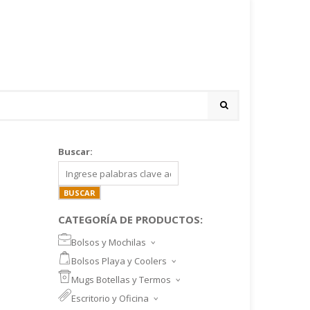
Buscar:
CATEGORÍA DE PRODUCTOS:
Bolsos y Mochilas
BOLSOS DEPORTIVOS Y VIAJE
Bolsos Playa y Coolers
MOCHILAS DEPORTIVAS
BOLSOS DE PLAYA
Mugs Botellas y Termos
MOCHILAS NOTEBOOK
COOLERS
MUGS
Escritorio y Oficina
MALETINES Y FUNDAS
MORRALES
TAZA DE VIDRIO
SET ESCRITORIO