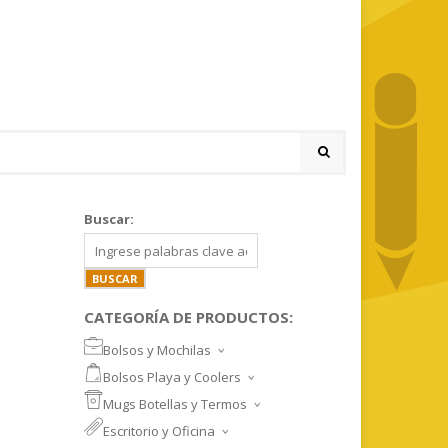
Buscar:
CATEGORÍA DE PRODUCTOS:
Bolsos y Mochilas
BOLSOS DEPORTIVOS Y VIAJE
Bolsos Playa y Coolers
MOCHILAS DEPORTIVAS
BOLSOS DE PLAYA
Mugs Botellas y Termos
MOCHILAS NOTEBOOK
COOLERS
MUGS
Escritorio y Oficina
MALETINES Y FUNDAS
MORRALES
TAZA DE VIDRIO
SET ESCRITORIO